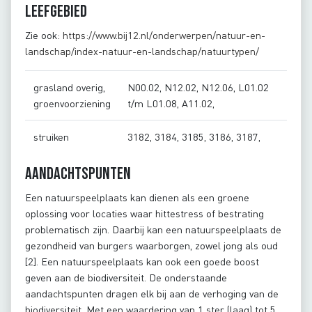
Leefgebied
Zie ook:
https://www.bij12.nl/onderwerpen/natuur-en-
landschap/index-natuur-en-landschap/natuurtypen/
grasland overig,
N00.02, N12.02, N12.06, L01.02
groenvoorziening
t/m L01.08, A11.02,
struiken
3182, 3184, 3185, 3186, 3187,
Aandachtspunten
Een natuurspeelplaats kan dienen als een groene
oplossing voor locaties waar hittestress of bestrating
problematisch zijn. Daarbij kan een natuurspeelplaats de
gezondheid van burgers waarborgen, zowel jong als oud
[2]. Een natuurspeelplaats kan ook een goede boost
geven aan de biodiversiteit. De onderstaande
aandachtspunten dragen elk bij aan de verhoging van de
biodiversiteit. Met een waardering van 1 ster (laag) tot 5