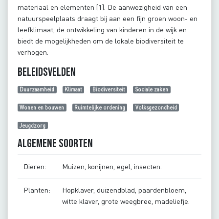
materiaal en elementen [1]. De aanwezigheid van een
natuurspeelplaats draagt bij aan een fijn groen woon- en
leefklimaat, de ontwikkeling van kinderen in de wijk en
biedt de mogelijkheden om de lokale biodiversiteit te
verhogen.
Beleidsvelden
Duurzaamheid
Klimaat
Biodiversiteit
Sociale zaken
Wonen en bouwen
Ruimtelijke ordening
Volksgezondheid
Jeugdzorg
Algemene soorten
Dieren:
Muizen, konijnen, egel, insecten.
Planten:
Hopklaver, duizendblad, paardenbloem,
witte klaver, grote weegbree, madeliefje.