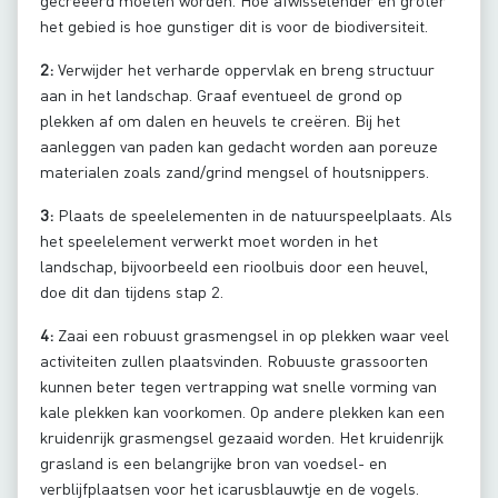
gecreëerd moeten worden. Hoe afwisselender en groter
het gebied is hoe gunstiger dit is voor de biodiversiteit.
2:
Verwijder het verharde oppervlak en breng structuur
aan in het landschap. Graaf eventueel de grond op
plekken af om dalen en heuvels te creëren. Bij het
aanleggen van paden kan gedacht worden aan poreuze
materialen zoals zand/grind mengsel of houtsnippers.
3:
Plaats de speelelementen in de natuurspeelplaats. Als
het speelelement verwerkt moet worden in het
landschap, bijvoorbeeld een rioolbuis door een heuvel,
doe dit dan tijdens stap 2.
4:
Zaai een robuust grasmengsel in op plekken waar veel
activiteiten zullen plaatsvinden. Robuuste grassoorten
kunnen beter tegen vertrapping wat snelle vorming van
kale plekken kan voorkomen. Op andere plekken kan een
kruidenrijk grasmengsel gezaaid worden. Het kruidenrijk
grasland is een belangrijke bron van voedsel- en
verblijfplaatsen voor het icarusblauwtje en de vogels.