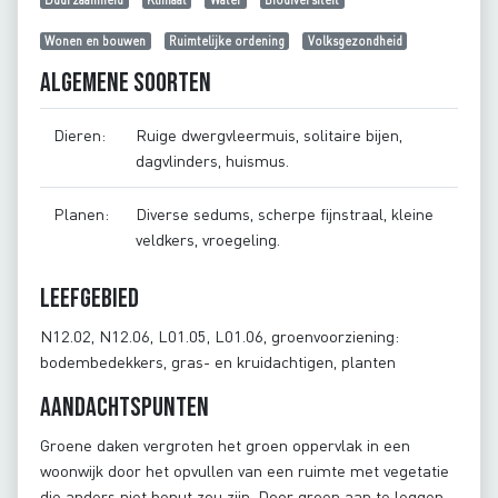
Wonen en bouwen
Ruimtelijke ordening
Volksgezondheid
Algemene soorten
Dieren:
Ruige dwergvleermuis, solitaire bijen,
dagvlinders, huismus.
Planen:
Diverse sedums, scherpe fijnstraal, kleine
veldkers, vroegeling.
Leefgebied
N12.02, N12.06, L01.05, L01.06, groenvoorziening:
bodembedekkers, gras- en kruidachtigen, planten
Aandachtspunten
Groene daken vergroten het groen oppervlak in een
woonwijk door het opvullen van een ruimte met vegetatie
die anders niet benut zou zijn. Door groen aan te leggen