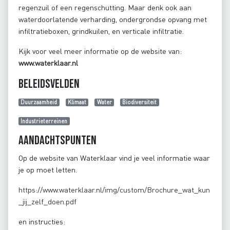
regenzuil of een regenschutting. Maar denk ook aan
waterdoorlatende verharding, ondergrondse opvang met
infiltratieboxen, grindkuilen, en verticale infiltratie.
Kijk voor veel meer informatie op de website van:
www.waterklaar.nl
Beleidsvelden
Duurzaamheid
Klimaat
Water
Biodiversiteit
Industrieterreinen
Aandachtspunten
Op de website van Waterklaar vind je veel informatie waar
je op moet letten.
https://www.waterklaar.nl/img/custom/Brochure_wat_kun
_jij_zelf_doen.pdf
en instructies: