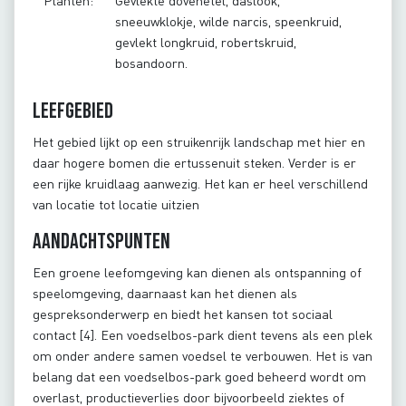
Planten:
Gevlekte dovenetel, daslook,
sneeuwklokje, wilde narcis, speenkruid,
gevlekt longkruid, robertskruid,
bosandoorn.
Leefgebied
Het gebied lijkt op een struikenrijk landschap met hier en
daar hogere bomen die ertussenuit steken. Verder is er
een rijke kruidlaag aanwezig. Het kan er heel verschillend
van locatie tot locatie uitzien
Aandachtspunten
Een groene leefomgeving kan dienen als ontspanning of
speelomgeving, daarnaast kan het dienen als
gespreksonderwerp en biedt het kansen tot sociaal
contact [4]. Een voedselbos-park dient tevens als een plek
om onder andere samen voedsel te verbouwen. Het is van
belang dat een voedselbos-park goed beheerd wordt om
overlast, productieverlies door bijvoorbeeld ziektes of