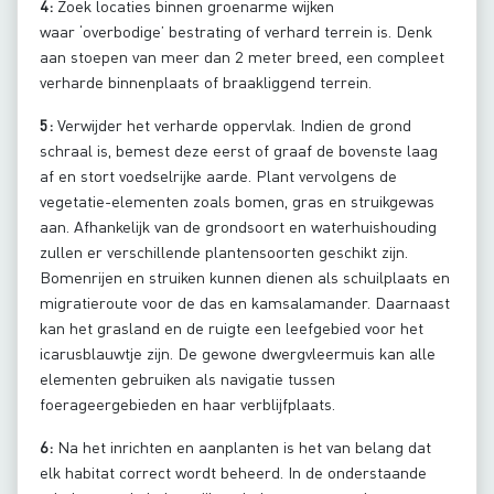
4:
Zoek locaties binnen groenarme wijken
waar ‘overbodige’ bestrating of verhard terrein is. Denk
aan stoepen van meer dan 2 meter breed, een compleet
verharde binnenplaats of braakliggend terrein.
5:
Verwijder het verharde oppervlak. Indien de grond
schraal is, bemest deze eerst of graaf de bovenste laag
af en stort voedselrijke aarde. Plant vervolgens de
vegetatie-elementen zoals bomen, gras en struikgewas
aan. Afhankelijk van de grondsoort en waterhuishouding
zullen er verschillende plantensoorten geschikt zijn.
Bomenrijen en struiken kunnen dienen als schuilplaats en
migratieroute voor de das en kamsalamander. Daarnaast
kan het grasland en de ruigte een leefgebied voor het
icarusblauwtje zijn. De gewone dwergvleermuis kan alle
elementen gebruiken als navigatie tussen
foerageergebieden en haar verblijfplaats.
6:
Na het inrichten en aanplanten is het van belang dat
elk habitat correct wordt beheerd. In de onderstaande