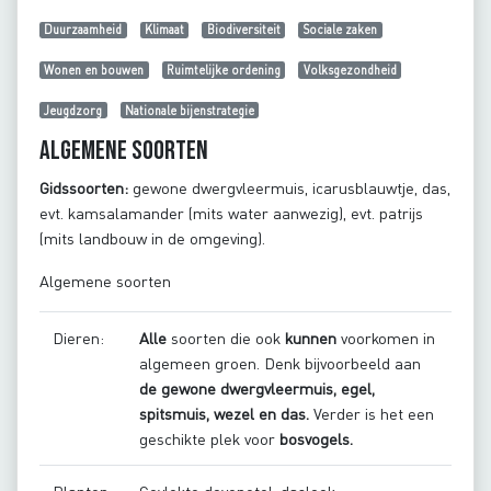
Duurzaamheid
Klimaat
Biodiversiteit
Sociale zaken
Wonen en bouwen
Ruimtelijke ordening
Volksgezondheid
Jeugdzorg
Nationale bijenstrategie
Algemene soorten
Gidssoorten:
gewone dwergvleermuis, icarusblauwtje, das,
evt. kamsalamander (mits water aanwezig), evt. patrijs
(mits landbouw in de omgeving).
Algemene soorten
Dieren:
Alle
soorten die ook
kunnen
voorkomen in
algemeen groen.
Denk bijvoorbeeld aan
de gewone dwergvleermuis, egel,
spitsmuis, wezel en das.
Verder is het een
geschikte plek voor
bosvogels.