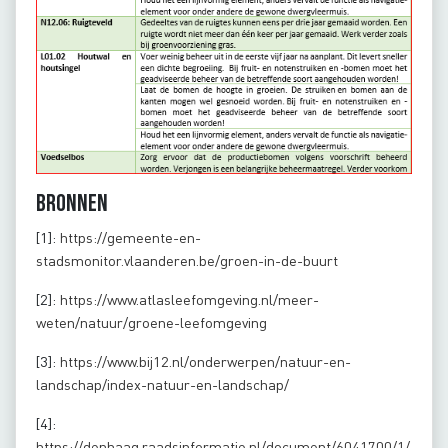
Bronnen
[1]:
https://gemeente-en-
stadsmonitor.vlaanderen.be/groen-in-de-buurt
[2]:
https://www.atlasleefomgeving.nl/meer-
weten/natuur/groene-leefomgeving
[3]:
https://www.bij12.nl/onderwerpen/natuur-en-
landschap/index-natuur-en-landschap/
[4]:
https://denhaag.raadsinformatie.nl/document/6041700/1/