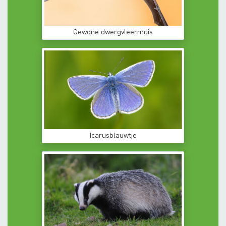
Gewone dwergvleermuis
Icarusblauwtje