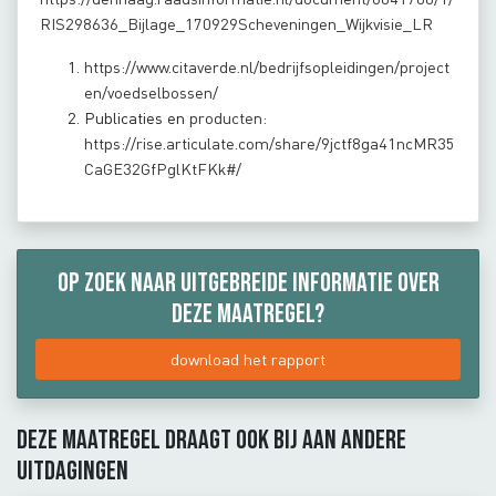
RIS298636_Bijlage_170929Scheveningen_Wijkvisie_LR
https://www.citaverde.nl/bedrijfsopleidingen/project
en/voedselbossen/
Publicaties en
producten:
https://rise.articulate.com/share/9jctf8ga41ncMR35
CaGE32GfPglKtFKk#/
Op zoek naar uitgebreide informatie over
deze maatregel?
download het rapport
Deze maatregel draagt ook bij aan andere
uitdagingen