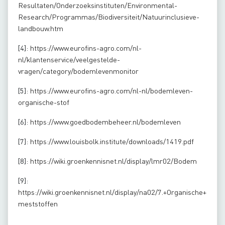
Resultaten/Onderzoeksinstituten/Environmental-
Research/Programmas/Biodiversiteit/Natuurinclusieve-
landbouw.htm
[4]:
https://www.eurofins-agro.com/nl-
nl/klantenservice/veelgestelde-
vragen/category/bodemlevenmonitor
[5]:
https://www.eurofins-agro.com/nl-nl/bodemleven-
organische-stof
[6]:
https://www.goedbodembeheer.nl/bodemleven
[7]:
https://www.louisbolk.institute/downloads/1419.pdf
[8]:
https://wiki.groenkennisnet.nl/display/lmr02/Bodem
[9]:
https://wiki.groenkennisnet.nl/display/na02/7.+Organische+
meststoffen