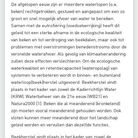
De afgelopen eeuw zijn er meerdere waterlopen (o.a.
beken) rechtgetrokken, gestuwd en aangepast om een zo
groot en snel mogelijk afvoer van water te bereiken.
Samen met de eutrofiëring (voedselverrijking) heeft dit
geleid tot een sterke afname in de ecologische kwaliteit
van beken en tot verdroging van beekdalen, maar ook tot
problemen met overstromingen benedenstrooms door de
versnelde waterafvoer. Als gevolg van klimaatverandering
zullen deze effecten verslechteren. Om de ecologische
waterkwaliteit en retentiecapaciteit (wateropslag) van
systemen te verbeteren wordt in binnen- en buitenland
waterloop(beek)herstel uitgevoerd. Beekherstel vindt
plaats in het kader van zowel de Kaderrichtlijn Water
(KRW), Waterbeheer van de 21e eeuw (WB21) en
Natura2000 [1]. Beken die al meanderend (kronkelend)
zijn moeten vooral meanderend gehouden worden. Ook
sloten kunnen meer meanderend door het landschap
geleid worden en vervullen dan dezelfde functies.
Beekherstel vindt plaats in het kader van zowel de