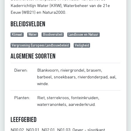
Kaderrichtlijn Water (KRW), Waterbeheer van de 21e
Eeuw (WB21) en Natura2000.
Beleidsvelden
Klimaat
Water
Biodiversiteit
Landbouw en Natuur
Vergroening Europees Landbouwbeleid
Veiligheid
Algemene soorten
Dieren:
Blankvoorn, riviergrondel, brasem,
barbeel, snoekbaars, rivierdonderpad, aal,
winde.
Planten:
Riet, sterrekroos, fonteinkruiden,
waterranonkels, aarvederkruid.
Leefgebied
N00.02, N03.01, N02.01, N01.03, Oever - slootkant,