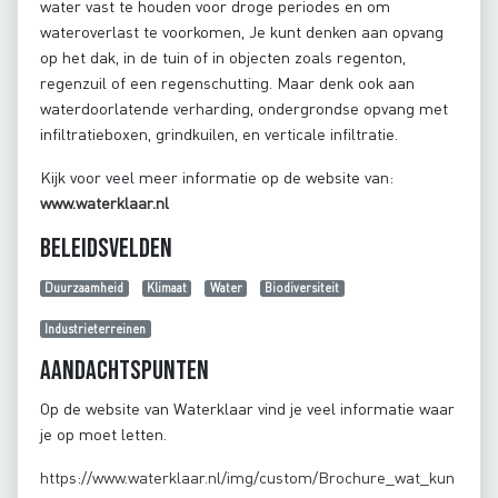
water vast te houden voor droge periodes en om
wateroverlast te voorkomen, Je kunt denken aan opvang
op het dak, in de tuin of in objecten zoals regenton,
regenzuil of een regenschutting. Maar denk ook aan
waterdoorlatende verharding, ondergrondse opvang met
infiltratieboxen, grindkuilen, en verticale infiltratie.
Kijk voor veel meer informatie op de website van:
www.waterklaar.nl
Beleidsvelden
Duurzaamheid
Klimaat
Water
Biodiversiteit
Industrieterreinen
Aandachtspunten
Op de website van Waterklaar vind je veel informatie waar
je op moet letten.
https://www.waterklaar.nl/img/custom/Brochure_wat_kun