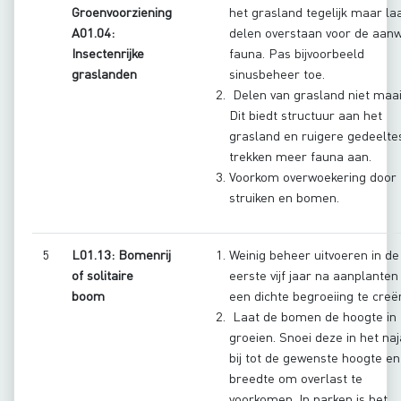
Groenvoorziening
het grasland tegelijk maar la
A01.04:
delen overstaan voor de aan
Insectenrijke
fauna. Pas bijvoorbeeld
graslanden
sinusbeheer toe.
Delen van grasland niet maai
Dit biedt structuur aan het
grasland en ruigere gedeelte
trekken meer fauna aan.
Voorkom overwoekering door
struiken en bomen.
5
L01.13: Bomenrij
Weinig beheer uitvoeren in de
of solitaire
eerste vijf jaar na aanplante
boom
een dichte begroeiing te cre
Laat de bomen de hoogte in
groeien. Snoei deze in het na
bij tot de gewenste hoogte en
breedte om overlast te
voorkomen. In parken is het