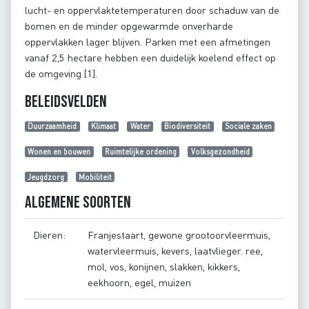
lucht- en oppervlaktetemperaturen door schaduw van de
bomen en de minder opgewarmde onverharde
oppervlakken lager blijven. Parken met een afmetingen
vanaf 2,5 hectare hebben een duidelijk koelend effect op
de omgeving [1].
Beleidsvelden
Duurzaamheid
Klimaat
Water
Biodiversiteit
Sociale zaken
Wonen en bouwen
Ruimtelijke ordening
Volksgezondheid
Jeugdzorg
Mobiliteit
Algemene soorten
Dieren:
Franjestaart, gewone grootoorvleermuis,
watervleermuis, kevers, laatvlieger. ree,
mol, vos, konijnen, slakken, kikkers,
eekhoorn, egel, muizen