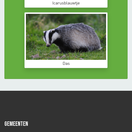
Icarusblauwtje
Das
GEMEENTEN