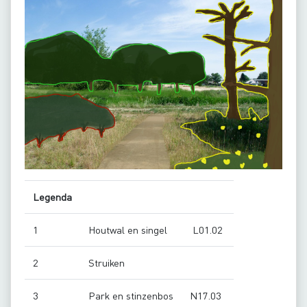
Legenda
1
Houtwal en singel
L01.02
2
Struiken
3
Park en stinzenbos
N17.03