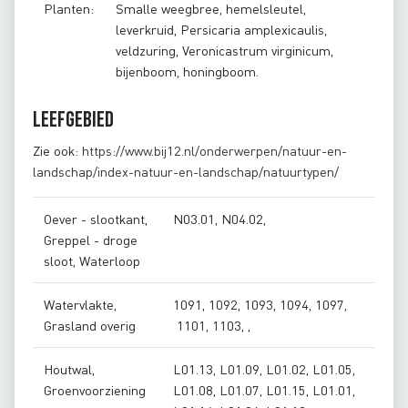
Planten:
Smalle weegbree, hemelsleutel,
leverkruid, Persicaria amplexicaulis,
veldzuring, Veronicastrum virginicum,
bijenboom, honingboom.
Leefgebied
Zie ook:
https://www.bij12.nl/onderwerpen/natuur-en-
landschap/index-natuur-en-landschap/natuurtypen/
Oever - slootkant,
N03.01, N04.02,
Greppel - droge
sloot, Waterloop
Watervlakte,
1091, 1092, 1093, 1094, 1097,
Grasland overig
1101, 1103, ,
Houtwal,
L01.13, L01.09, L01.02, L01.05,
Groenvoorziening
L01.08, L01.07, L01.15, L01.01,