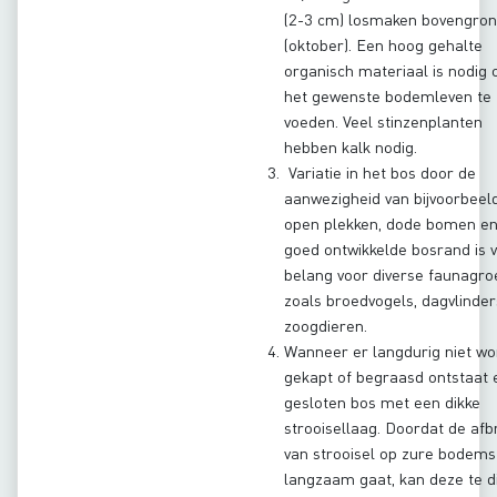
(2-3 cm) losmaken bovengro
(oktober). Een hoog gehalte
organisch materiaal is nodig
het gewenste bodemleven te
voeden. Veel stinzenplanten
hebben kalk nodig.
Variatie in het bos door de
aanwezigheid van bijvoorbeel
open plekken, dode bomen e
goed ontwikkelde bosrand is 
belang voor diverse faunagr
zoals broedvogels, dagvlinder
zoogdieren.
Wanneer er langdurig niet wo
gekapt of begraasd ontstaat 
gesloten bos met een dikke
strooisellaag. Doordat de afb
van strooisel op zure bodems
langzaam gaat, kan deze te d