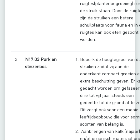
ruigtes(plantenbegroeiing) r
de struik staan. Door de ruigt
zijn de struiken een betere
schuilplaats voor fauna en in
ruigtes kan ook eten gezocht
worden.
3
N17.03 Park en
Beperk de hoogtegroei van d
stinzenbos
struiken zodat zij aan de
onderkant compact groeien e
extra beschutting geven. Er k
gedacht worden om gefaseer
drie tot vijf jaar steeds een
gedeelte tot de grond af te ze
Dit zorgt ook voor een mooie
leeftijdsopbouw, die voor so
soorten van belang is.
Aanbrengen van kalk (najaar)
en/of organisch materiaal on