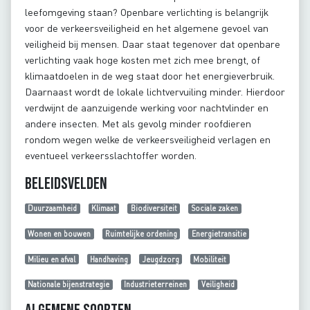
leefomgeving staan? Openbare verlichting is belangrijk
voor de verkeersveiligheid en het algemene gevoel van
veiligheid bij mensen. Daar staat tegenover dat openbare
verlichting vaak hoge kosten met zich mee brengt, of
klimaatdoelen in de weg staat door het energieverbruik.
Daarnaast wordt de lokale lichtvervuiling minder. Hierdoor
verdwijnt de aanzuigende werking voor nachtvlinder en
andere insecten. Met als gevolg minder roofdieren
rondom wegen welke de verkeersveiligheid verlagen en
eventueel verkeersslachtoffer worden.
Beleidsvelden
Duurzaamheid
Klimaat
Biodiversiteit
Sociale zaken
Wonen en bouwen
Ruimtelijke ordening
Energietransitie
Milieu en afval
Handhaving
Jeugdzorg
Mobiliteit
Nationale bijenstrategie
Industrieterreinen
Veiligheid