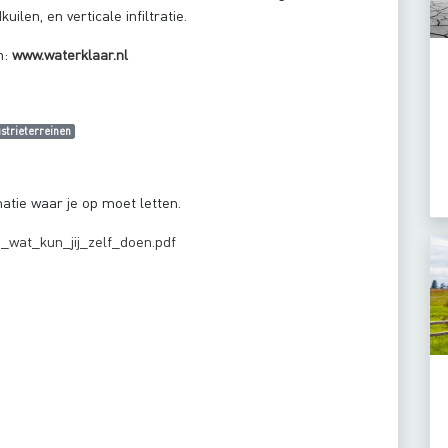
ilen, en verticale infiltratie.
n:
www.waterklaar.nl
ustrieterreinen
matie waar je op moet letten.
_wat_kun_jij_zelf_doen.pdf