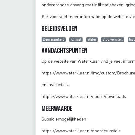
ondergrondse opvang met infiltratieboxen, grindku
Kijk voor veel meer informatie op de website va
Beleidsvelden
Duurzaamheid
Klimaat
Water
Biodiversiteit
Ind
Aandachtspunten
Op de website van Waterklaar vind je veel infor
https://www.waterklaar.nl/img/custom/Brochure
en instructies:
https://www.waterklaar.nl/noord/downloads
Meerwaarde
Subsidiemogelijkheden:
https://www.waterklaar.nl/noord/subsidie