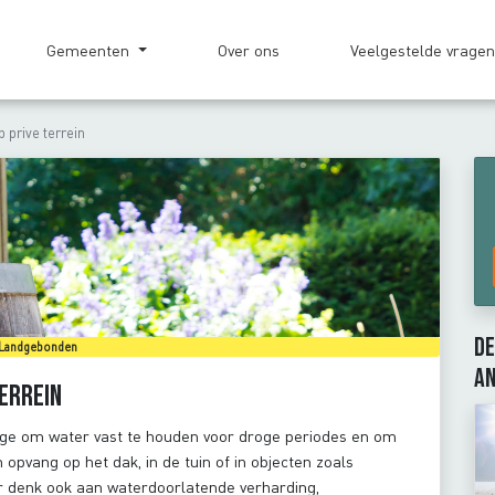
Gemeenten
Over ons
Veelgestelde vrage
 prive terrein
De
Landgebonden
an
errein
rage om water vast te houden voor droge periodes en om
opvang op het dak, in de tuin of in objecten zoals
r denk ook aan waterdoorlatende verharding,