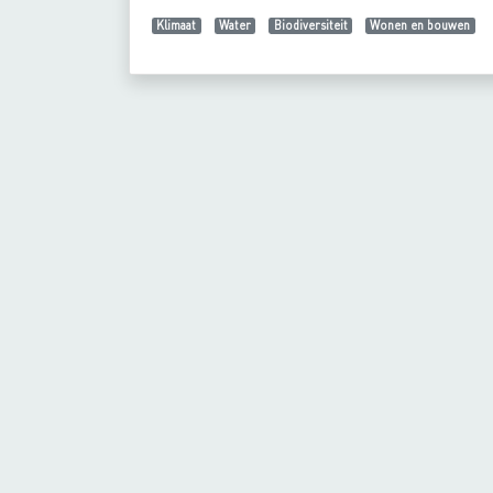
Klimaat
Water
Biodiversiteit
Wonen en bouwen