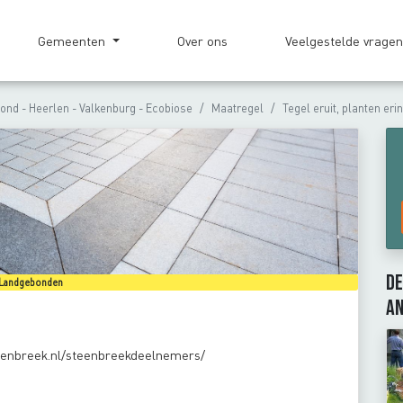
Gemeenten
Over ons
Veelgestelde vrage
nd - Heerlen - Valkenburg - Ecobiose
Maatregel
Tegel eruit, planten erin
De
Landgebonden
an
teenbreek.nl/steenbreekdeelnemers/