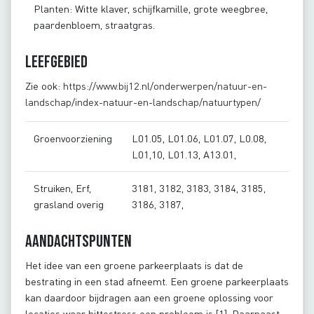
Planten: Witte klaver, schijfkamille, grote weegbree,
paardenbloem, straatgras.
Leefgebied
Zie ook:
https://www.bij12.nl/onderwerpen/natuur-en-
landschap/index-natuur-en-landschap/natuurtypen/
Groenvoorziening
L01.05, L01.06, L01.07, L0.08,
L01,10, L01.13, A13.01,
Struiken, Erf,
3181, 3182, 3183, 3184, 3185,
grasland overig
3186, 3187,
Aandachtspunten
Het idee van een groene parkeerplaats is dat de
bestrating in een stad afneemt. Een groene parkeerplaats
kan daardoor bijdragen aan een groene oplossing voor
locaties waar hittestress een probleem is [1]. Daarnaast