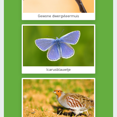
Gewone dwergvleermuis
Icarusblauwtje